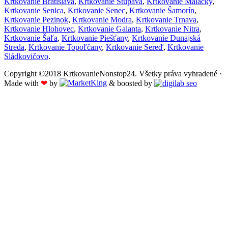
Krtkovanie Bratislava
,
Krtkovanie Stupava
,
Krtkovanie Malacky
,
Krtkovanie Senica
,
Krtkovanie Senec
,
Krtkovanie Šamorín
,
Krtkovanie Pezinok
,
Krtkovanie Modra
,
Krtkovanie Trnava
,
Krtkovanie Hlohovec
,
Krtkovanie Galanta
,
Krtkovanie Nitra
,
Krtkovanie Šaľa
,
Krtkovanie Piešťany
,
Krtkovanie Dunajská
Streda
,
Krtkovanie Topoľčany
,
Krtkovanie Sereď
,
Krtkovanie
Sládkovičovo
.
Copyright ©2018 KrtkovanieNonstop24. Všetky práva vyhradené ·
Made with
❤
by
& boosted by